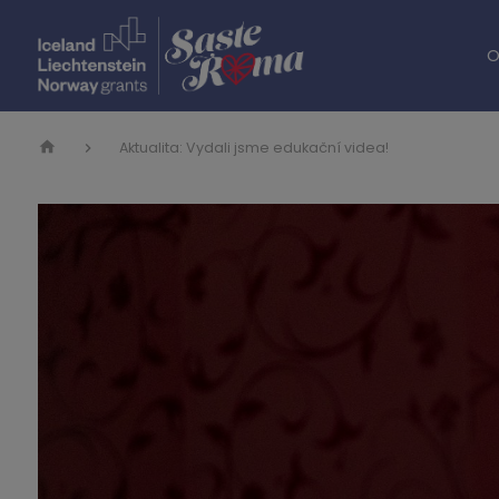
O
Aktualita: Vydali jsme edukační videa!