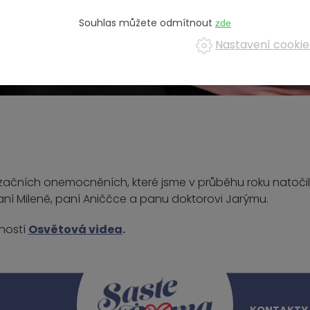
Souhlas můžete odmítnout
Nastavení cookie
lizačních onemocněních, které jsme v průběhu roku natočil
ní Mileně, paní Aniččce a panu doktorovi Jarýmu.
nností
Osvětová videa.