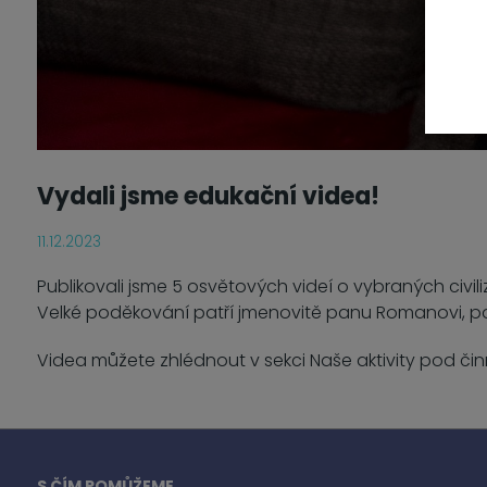
Vydali jsme edukační videa!
11.12.2023
Publikovali jsme 5 osvětových videí o vybraných civi
Velké poděkování patří jmenovitě panu Romanovi, pa
Videa můžete zhlédnout v sekci Naše aktivity pod či
S ČÍM POMŮŽEME