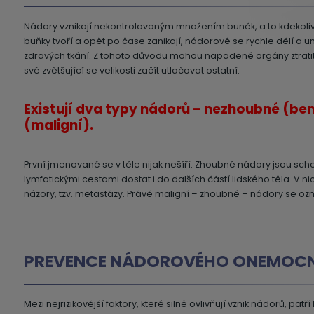
Nádory vznikají nekontrolovaným množením buněk, a to kdekoliv
buňky tvoří a opět po čase zanikají, nádorové se rychle dělí a u
zdravých tkání. Z tohoto důvodu mohou napadené orgány ztratit 
své zvětšující se velikosti začít utlačovat ostatní.
Existují dva typy nádorů – nezhoubné (be
(maligní).
První jmenované se v těle nijak nešíří. Zhoubné nádory jsou sch
lymfatickými cestami dostat i do dalších částí lidského těla. V ni
názory, tzv. metastázy. Právě maligní – zhoubné – nádory se ozn
PREVENCE NÁDOROVÉHO ONEMOCN
Mezi nejrizikovější faktory, které silně ovlivňují vznik nádorů, pat