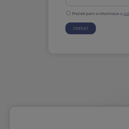
Přečetl jsem si informace o
oc