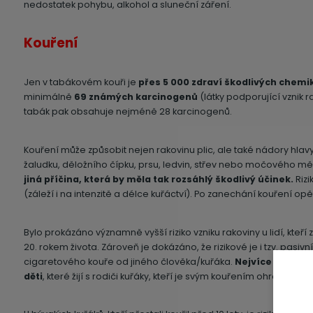
nedostatek pohybu, alkohol a sluneční záření.
Kouření
Jen v tabákovém kouři je
přes 5 000 zdraví škodlivých chemik
minimálně
69 známých karcinogenů
(látky podporující vznik r
tabák pak obsahuje nejméně 28 karcinogenů.
Kouření může způsobit nejen rakovinu plic, ale také nádory hlavy a k
žaludku, děložního čípku, prsu, ledvin, střev nebo močového m
jiná příčina, která by měla tak rozsáhlý škodlivý účinek.
Rizi
(záleží i na intenzitě a délce kuřáctví). Po zanechání kouření opě
Bylo prokázáno
významně vyšší riziko vzniku rakoviny u lidí, kteří
20. rokem života. Zároveň je dokázáno, že rizikové je i tzv. pasi
cigaretového kouře od jiného člověka/kuřáka.
Nejvíce jsou p
děti
, které žijí s rodiči kuřáky, kteří je svým kouřením ohrožují 