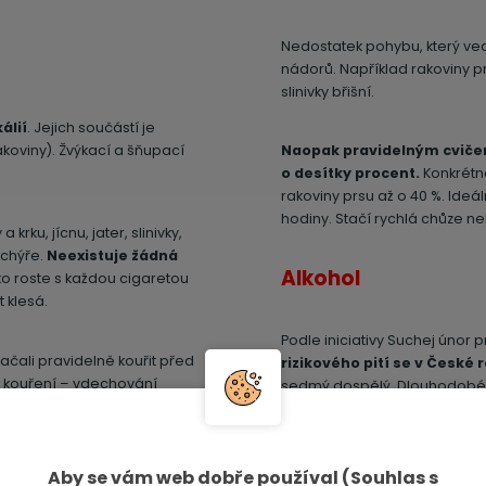
Nedostatek pohybu, který ved
nádorů. Například rakoviny pr
slinivky břišní.
álií
. Jejich součástí je
akoviny). Žvýkací a šňupací
Naopak pravidelným cvičení
o desítky procent.
Konkrétně
rakoviny prsu až o 40 %. Ideá
hodiny. Stačí rychlá chůze 
rku, jícnu, jater, slinivky,
ěchýře.
Neexistuje žádná
Alkohol
ko roste s každou cigaretou
t klesá.
Podle iniciativy Suchej únor p
 začali pravidelně kouřit před
rizikového pití se v České 
vní kouření – vdechování
sedmý dospělý. Dlouhodobé pit
asivním kouřením ohrožené
alkoholu byste měli omezit 
doma nebo v autě.
žen.
Aby se vám web dobře používal (Souhlas s