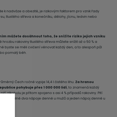
e k nadváze a obezitě, je rizikovým faktorem pro vznik řady
su, tlustého střeva a konečníku, dělohy, jícnu, ledvin nebo
m můžete dosáhnout toho, že snížíte riziko jejich vzniku
 hrozbu rakoviny tlustého střeva můžete snížit až o 50 % a
lně byste se měli cvičení věnovat každý den, a to alespoň půl
nebo pomalý běh.
růměrný Čech ročně vypije 14,4 l čistého lihu.
Za hranou
republice pohybuje přes 1 000 000 lidí
, to znamená každý
í alkoholu je přitom spojeno s asi 4 % případů rakoviny. Pití
na maximálně dva nápoje denně u mužů a jeden nápoj denně u