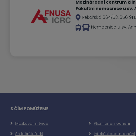
Mezinárodní centrum kli
Fakultní nemocnice u sv. 
Pekařská 664/53, 656 91 
Nemocnice u sv. An
S ČÍM POMŮŽEME
Mozková mrtvice
Plicní onemocnění
Srdeční infarkt
Infekční onemocnění