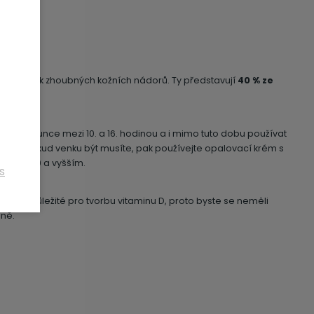
50 ml vína
é za vznik zhoubných kožních nádorů. Ty představují
40 % ze
ůbec.
přímé slunce mezi 10. a 16. hodinou a i mimo tuto dobu používat
í brýle. Pokud venku být musíte, pak používejte opalovací krém s
espoň 30 a vyšším.
s
záření důležité pro tvorbu vitaminu D, proto byste se neměli
lně.