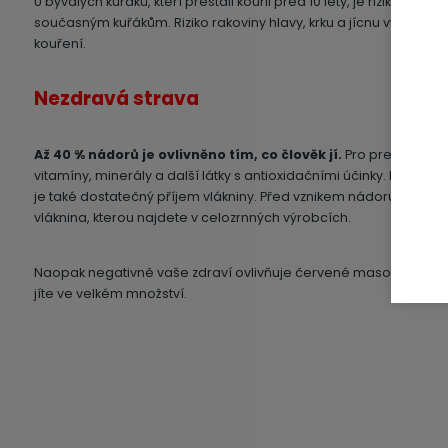
U bývalých kuřáků, kteří přestali kouřil před 10 lety, je riziko rakovi
současným kuřákům. Riziko rakoviny hlavy, krku a jícnu významně
kouření.
Nezdravá strava
Až 40 % nádorů je ovlivněno tím, co člověk jí.
Pro prevenci rak
vitamíny, minerály a další látky s antioxidačními účinky. Najdete je
je také dostatečný příjem vlákniny. Před vznikem nádorů napřík
vláknina, kterou najdete v celozrnných výrobcích.
Naopak negativně vaše zdraví ovlivňuje červené maso, tuk, sůl
jíte ve velkém množství.