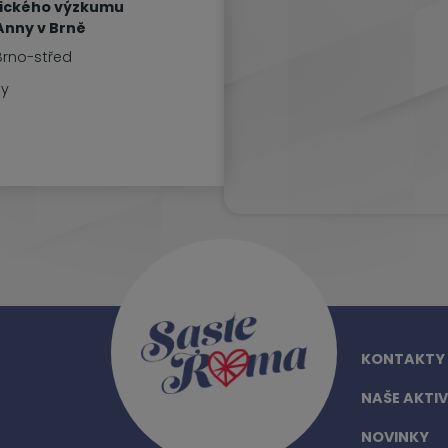
nického výzkumu
Anny v Brně
Brno-střed
ny
KONTAKTY
NAŠE AKTIV
NOVINKY