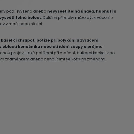
iny patří zvýšená anebo
nevysvětlitelná únava, hubnutí a
vysvětlitelná bolest
. Dalšími příznaky může být krvácení z
v v moči nebo stolici.
i
kašel či chrapot, potíže při polykání a zvracení,
 v oblasti konečníku nebo střídání zácpy a průjmu
.
u projevit také potížemi při močení, bulkami kdekoliv po
ým znaménkem anebo nehojícími se kožními změnami.