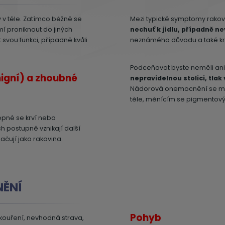
 v těle. Zatímco běžně se
Mezi typické symptomy rakov
mí proniknout do jiných
nechuť k jídlu, případně ne
svou funkci, případně kvůli
neznámého důvodu a také kre
Podceňovat byste neměli an
nigní) a zhoubné
nepravidelnou stolici, tlak
Nádorová onemocnění se moho
těle, měnícím se pigmentov
opné se krví nebo
ch postupně vznikají další
ačují jako rakovina.
ĚNÍ
Pohyb
ří kouření, nevhodná strava,