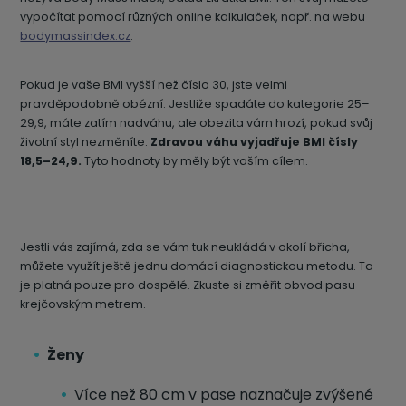
vypočítat pomocí různých online kalkulaček, např. na webu
bodymassindex.cz
.
Pokud je vaše BMI vyšší než číslo 30, jste velmi
pravděpodobně obézní. Jestliže spadáte do kategorie 25–
29,9, máte zatím nadváhu, ale obezita vám hrozí, pokud svůj
životní styl nezměníte.
Zdravou váhu vyjadřuje BMI čísly
18,5–24,9.
Tyto hodnoty by měly být vaším cílem.
Jestli vás zajímá, zda se vám tuk neukládá v okolí břicha,
můžete využít ještě jednu domácí diagnostickou metodu. Ta
je platná pouze pro dospělé. Zkuste si změřit obvod pasu
krejčovským metrem.
Ženy
Více než 80 cm v pase naznačuje zvýšené