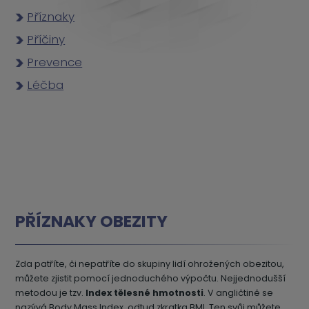
Příznaky
Příčiny
Prevence
Léčba
PŘÍZNAKY OBEZITY
Zda patříte, či nepatříte do skupiny lidí ohrožených obezitou,
můžete zjistit pomocí jednoduchého výpočtu. Nejjednodušší
metodou je tzv.
Index tělesné hmotnosti
. V angličtině se
nazývá Body Mass Index, odtud zkratka BMI. Ten svůj můžete