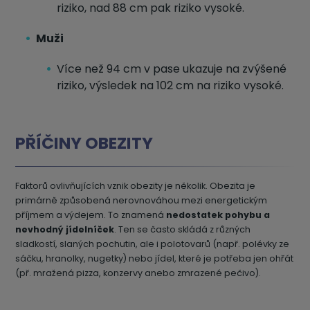
riziko, nad 88 cm pak riziko vysoké.
Muži
Více než 94 cm v pase ukazuje na zvýšené
riziko, výsledek na 102 cm na riziko vysoké.
PŘÍČINY OBEZITY
Faktorů ovlivňujících vznik obezity je několik. Obezita je
primárně způsobená nerovnováhou mezi energetickým
příjmem a výdejem. To znamená
nedostatek pohybu a
nevhodný jídelníček
. Ten se často skládá z různých
sladkostí, slaných pochutin, ale i polotovarů (např. polévky ze
sáčku, hranolky, nugetky) nebo jídel, které je potřeba jen ohřát
(př. mražená pizza, konzervy anebo zmrazené pečivo).