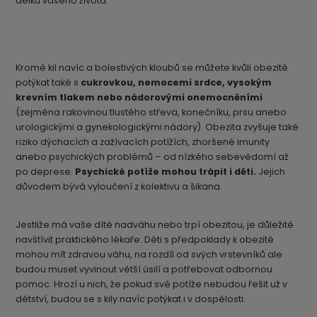
délku vašeho života.
Kromě kil navíc a bolestivých kloubů se můžete kvůli obezitě
potýkat také s
cukrovkou, nemocemi srdce, vysokým
krevním tlakem nebo nádorovými onemocněními
(zejména rakovinou tlustého střeva, konečníku, prsu anebo
urologickými a gynekologickými nádory). Obezita zvyšuje také
riziko dýchacích a zažívacích potížích, zhoršené imunity
anebo psychických problémů – od nízkého sebevědomí až
po deprese.
Psychické potíže mohou trápit i děti.
Jejich
důvodem bývá vyloučení z kolektivu a šikana.
Jestliže má vaše dítě nadváhu nebo trpí obezitou, je důležité
navštívit praktického lékaře. Děti s předpoklady k obezitě
mohou mít zdravou váhu, na rozdíl od svých vrstevníků ale
budou muset vyvinout větší úsilí a potřebovat odbornou
pomoc. Hrozí u nich, že pokud své potíže nebudou řešit už v
dětství, budou se s kily navíc potýkat i v dospělosti.