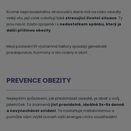
Kromě nepravidelného stravování, které má na riziko obezity
velký vliv, její vznik ovlivňují také
stresující životní situace
. Ty
jsou navíc často spojené i s
nedostatkem spánku, který je
další příčinou obezity
.
Mezi poslední tři významné faktory spadají genetické
predispozice, hormony a vliv rodiny a okolí.
PREVENCE OBEZITY
Nejlepším způsobem, jak předcházet obezitě, je dbát o svůj
jídelníček. To znamená
jíst pravidelně, ideálně 3x–5x denně
a nevynechávat snídani
. Ta nastartuje metabolismus a
pomůže vám zvýšit úroveň vaší energie i míru soustředění.