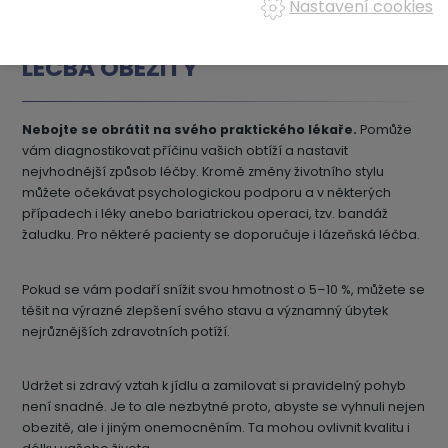
Nastavení cookies
LÉČBA OBEZITY
Nebojte se obrátit na svého praktického lékaře.
Pomůže
vám diagnostikovat příčinu vašich obtíží a nastavit
nejvhodnější způsob léčby. Kromě změny životního stylu
můžete očekávat psychologickou podporu a v některých
případech i léky anebo bariatrickou operaci, tzv. bandáž
žaludku. Pro některé pacienty se doporučuje i lázeňská léčba.
Pokud se vám podaří snížit svou hmotnost o 5–10 %, můžete se
těšit na výrazné zlepšení svého stavu a významný úbytek
nejrůznějších zdravotních potíží.
Udržet si zdravý vztah k jídlu a zamilovat si pravidelný pohyb
není snadné. Je to ale nezbytné proto, abyste se vyhnuli nejen
obezitě, ale i jiným onemocněním. Ta mohou ovlivnit kvalitu i