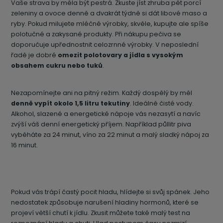
Vaše strava by měla být pestrá. Zkuste jíst zhruba pět porcí
zeleniny a ovoce denně a dvakrát týdně si dát libové maso a
ryby. Pokud milujete mléčné výrobky, skvěle, kupujte ale spíše
polotučné a zakysané produkty. Při nákupu pečiva se
doporučuje upřednostnit celozrnné výrobky. V neposlední
řadě je dobré
omezit polotovary a jídla s vysokým
obsahem cukru nebo tuků
.
Nezapomínejte ani na pitný režim. Každý dospělý by měl
denně vypít okolo 1,5 litru tekutiny
. Ideálně čisté vody.
Alkohol, slazené a energetické nápoje vás nezasytí a navíc
zvýší váš denní energetický příjem. Například půllitr piva
vyběháte za 24 minut, víno za 22 minut a malý sladký nápoj za
16 minut.
Pokud vás trápí častý pocit hladu, hlídejte si svůj spánek. Jeho
nedostatek způsobuje narušení hladiny hormonů, které se
projeví větší chutí k jídlu. Zkusit můžete také malý test na