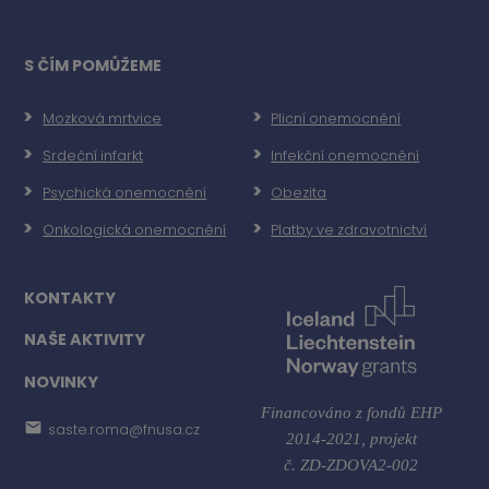
S ČÍM POMŮŽEME
Mozková mrtvice
Plicní onemocnění
Srdeční infarkt
Infekční onemocnění
Psychická onemocnění
Obezita
Onkologická onemocnění
Platby ve zdravotnictví
KONTAKTY
NAŠE AKTIVITY
NOVINKY
Financováno z fondů EHP
saste.roma@fnusa.cz
2014-2021,
projekt
č. ZD-ZDOVA2-002