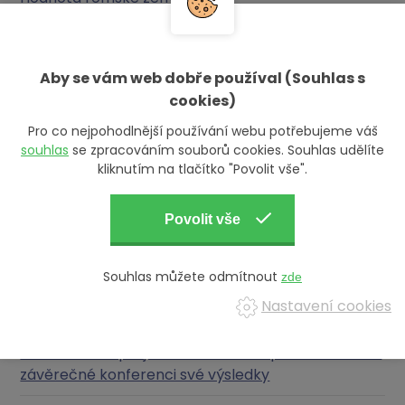
Světový den pohybu: Prevence závažných nemocí
prostřednictvím pravidelného pohybu
Aby se vám web dobře používal (Souhlas s
Saste Roma na Festivale Fondů EHP a Norska:
cookies)
osvěta o zdravotní gramotnosti bude mít vždy
Pro co nejpohodlnější používání webu potřebujeme váš
smysl
souhlas
se zpracováním souborů cookies. Souhlas udělíte
kliknutím na tlačítko "Povolit vše".
O Saste Roma v Inspirante. Hana Maršálková
promluvila o důležitosti prevence ve vyloučených
komunitách
Projekt Saste Roma dospěl ke svému cíli: vzdělal
Souhlas můžete odmítnout
Romy o nemocech a pomohl změnit jejich životní
Nastavení cookies
styl
Představitelé projektu Saste Roma prezentovali na
závěrečné konferenci své výsledky