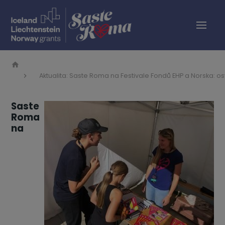
Aktualita: Saste Roma na Festivale Fondů EHP a Norska: o
Saste
Roma
na