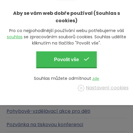
Saste Roma na Festivale Fondů EHP a Norska:
Aby se vám web dobře používal (Souhlas s
osvěta o zdravotní gramotnosti bude mít vždy
cookies)
smysl
Pro co nejpohodlnější používání webu potřebujeme váš
O Saste Roma v Inspirante. Hana Maršálková
souhlas
se zpracováním souborů cookies. Souhlas udělíte
promluvila o důležitosti prevence ve vyloučených
kliknutím na tlačítko "Povolit vše".
komunitách
Projekt Saste Roma dospěl ke svému cíli: vzdělal
Romy o nemocech a pomohl změnit jejich životní
styl
Souhlas můžete odmítnout
Nastavení cookies
Představitelé projektu Saste Roma prezentovali na
závěrečné konferenci své výsledky
Pohybově-vzdělávací akce pro děti
Pozvánka na tiskovou konferenci