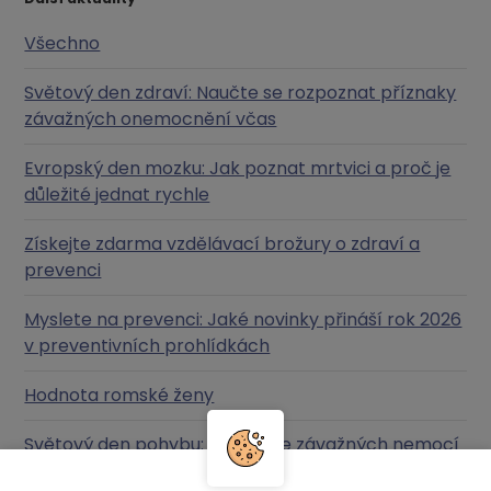
Všechno
Světový den zdraví: Naučte se rozpoznat příznaky
závažných onemocnění včas
Evropský den mozku: Jak poznat mrtvici a proč je
důležité jednat rychle
Získejte zdarma vzdělávací brožury o zdraví a
prevenci
Myslete na prevenci: Jaké novinky přináší rok 2026
v preventivních prohlídkách
Hodnota romské ženy
Světový den pohybu: Prevence závažných nemocí
prostřednictvím pravidelného pohybu